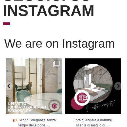
INSTAGRAM
We are on Instagram
Scopri l’eleganza senza
È ora di andare a dormire..
tempo delle porte
...
Niente di meglio di
...
Scopri l’eleganza senza
È ora di andare a dormire..
...
...
tempo delle porte
Niente di meglio di