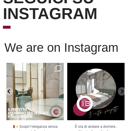
INSTAGRAM
We are on Instagram
Scopri l’eleganza senza
È ora di andare a dormire..
tempo delle porte
...
Niente di meglio di
...
Scopri l’eleganza senza
È ora di andare a dormire..