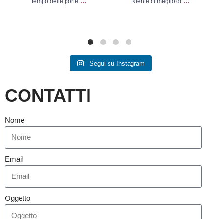
...
...
tempo delle porte
Niente di meglio di
Segui su Instagram
CONTATTI
Nome
Email
Oggetto