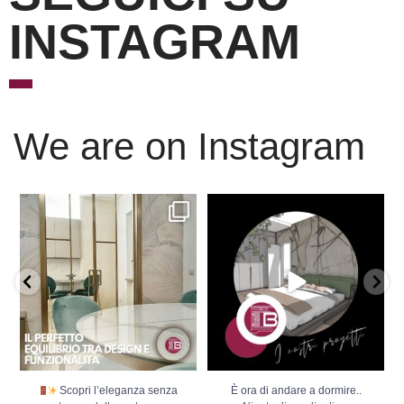
INSTAGRAM
We are on Instagram
Scopri l’eleganza senza
È ora di andare a dormire..
tempo delle porte
...
Niente di meglio di
...
Scopri l’eleganza senza
È ora di andare a dormire..