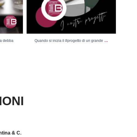
...
sa debba
Quando si inizia il #progetto di un grande
Vi
IONI
tina & C.