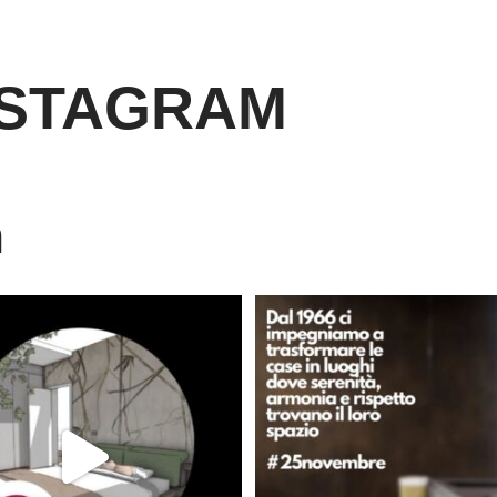
NSTAGRAM
m
È ora di andare a dormire..
Dal 1966 crediamo che ogni casa d
Niente di meglio di
...
lo
...