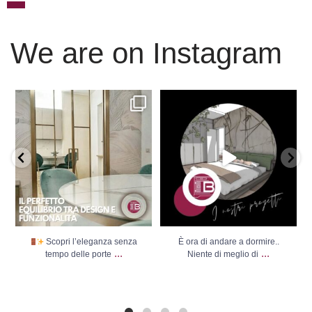
We are on Instagram
Scopri l’eleganza senza
È ora di andare a dormire..
tempo delle porte
...
Niente di meglio di
...
Scopri l’eleganza senza
È ora di andare a dormire..
...
...
tempo delle porte
Niente di meglio di