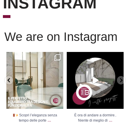
INSTAGRAM
We are on Instagram
Scopri l’eleganza senza
È ora di andare a dormire..
tempo delle porte
...
Niente di meglio di
...
Scopri l’eleganza senza
È ora di andare a dormire..
...
...
tempo delle porte
Niente di meglio di