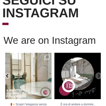
SEGUICI SU
INSTAGRAM
We are on Instagram
Scopri l’eleganza senza
È ora di andare a dormire..
tempo delle porte
...
Niente di meglio di
...
Scopri l’eleganza senza
È ora di andare a dormire..