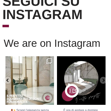
SEGUICI SU
INSTAGRAM
We are on Instagram
Scopri l’eleganza senza
È ora di andare a dormire..
tempo delle porte
...
Niente di meglio di
...
Scopri l’eleganza senza
È ora di andare a dormire..