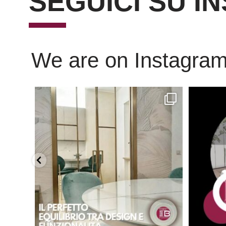
SEGUICI SU I
We are on Instagra
Scopri l’eleganza senza tempo delle porte
...