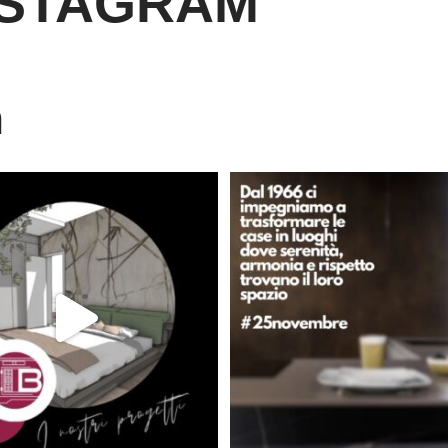
NSTAGRAM
m
È ora di andare a dormire..
Dal 1966 crediamo che ogni casa d
Niente di meglio di
...
lo
...