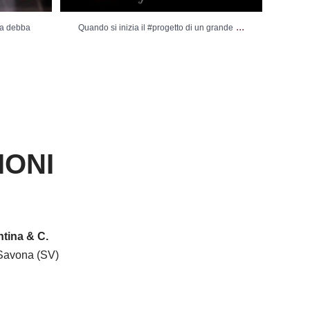
...
sa debba
Quando si inizia il #progetto di un grande
Vi
IONI
tina & C.
Savona (SV)