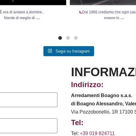
È ora di andare a dormire..
Dal 1966 crediamo che ogni ca
...
...
Niente di meglio di
essere lo
Segui su Instagram
INFORMAZ
Indirizzo:
Arredamenti Boagno s.a.s.
di Boagno Alessandro, Valen
Via Pozzobonello, 1R 17100 
Tel:
Tel:
+39 019 824711