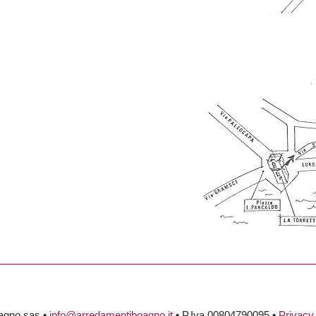
agno sas •
info@arredamentiboagno.it
• P.Iva 00804790095 •
Privacy