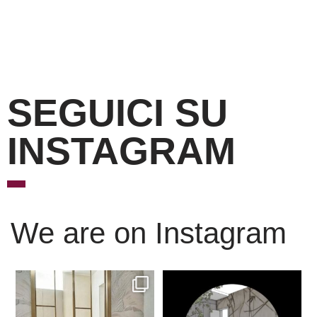
SEGUICI SU
INSTAGRAM
We are on Instagram
Scopri l’eleganza senza
È ora di andare a dormire..
tempo delle porte
...
Niente di meglio di
...