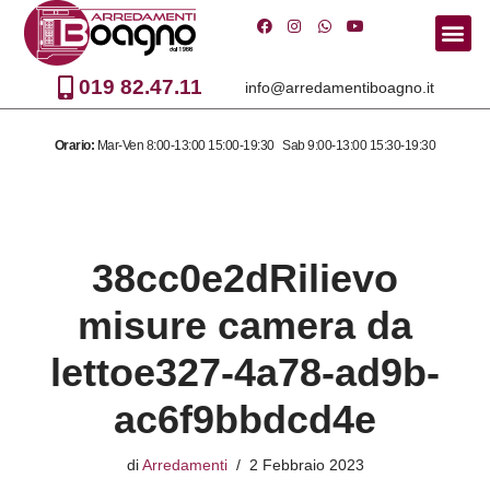
Vai
al
019 82.47.11
info@arredamentiboagno.it
contenuto
Orario:
Mar-Ven 8:00-13:00 15:00-19:30 Sab 9:00-13:00 15:30-19:30
38cc0e2dRilievo
misure camera da
lettoe327-4a78-ad9b-
ac6f9bbdcd4e
di
Arredamenti
2 Febbraio 2023