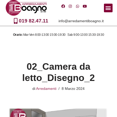
Vai
al
019 82.47.11
info@arredamentiboagno.it
contenuto
Orario:
Mar-Ven 8:00-13:00 15:00-19:30 Sab 9:00-13:00 15:30-19:30
02_Camera da
letto_Disegno_2
di
Arredamenti
8 Marzo 2024