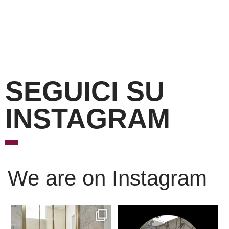
SEGUICI SU
INSTAGRAM
We are on Instagram
Scopri l’eleganza senza
È ora di andare a dormire..
tempo delle porte
...
Niente di meglio di
...