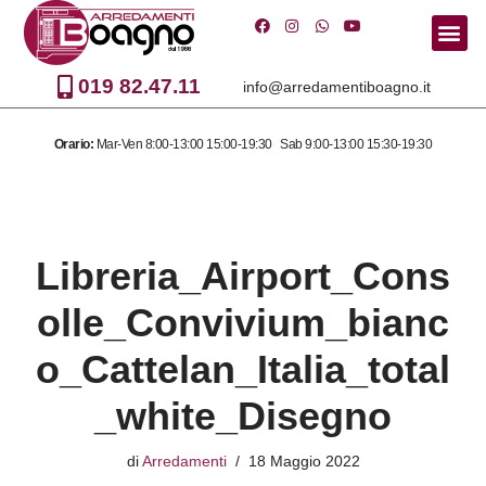
Vai
al
019 82.47.11
info@arredamentiboagno.it
contenuto
Orario:
Mar-Ven 8:00-13:00 15:00-19:30 Sab 9:00-13:00 15:30-19:30
Libreria_Airport_Cons
olle_Convivium_bianc
o_Cattelan_Italia_total
_white_Disegno
di
Arredamenti
18 Maggio 2022