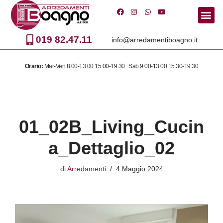
Vai
al
019 82.47.11
info@arredamentiboagno.it
contenuto
Orario:
Mar-Ven 8:00-13:00 15:00-19:30 Sab 9:00-13:00 15:30-19:30
01_02B_Living_Cucin
a_Dettaglio_02
di
Arredamenti
4 Maggio 2024