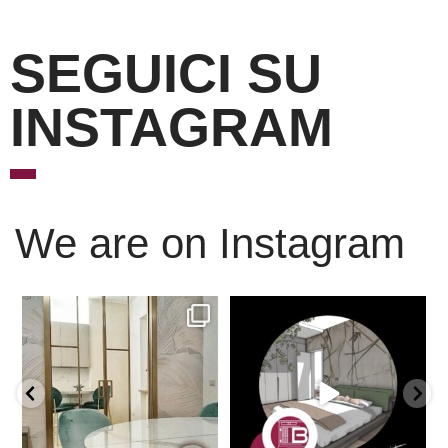
SEGUICI SU
INSTAGRAM
We are on Instagram
Scopri l’eleganza senza
È ora di andare a dormire..
tempo delle porte
...
Niente di meglio di
...