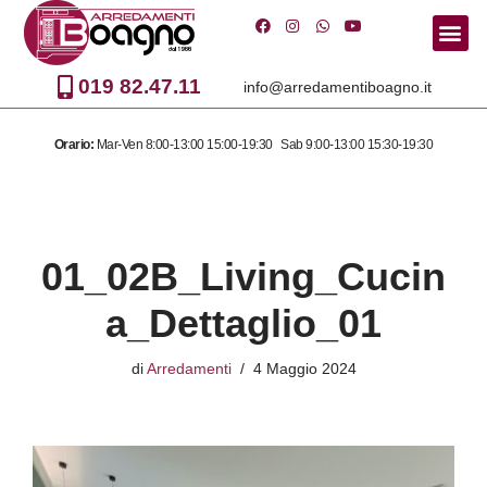
Vai
al
019 82.47.11
info@arredamentiboagno.it
contenuto
Orario:
Mar-Ven 8:00-13:00 15:00-19:30 Sab 9:00-13:00 15:30-19:30
01_02B_Living_Cucin
a_Dettaglio_01
di
Arredamenti
4 Maggio 2024