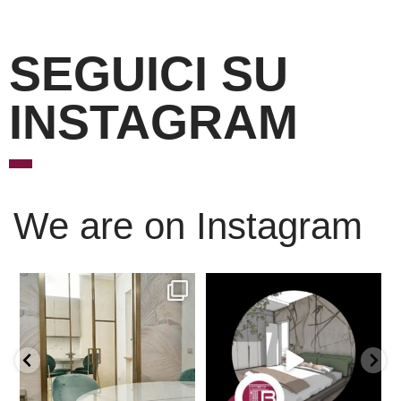
SEGUICI SU
INSTAGRAM
We are on Instagram
Scopri l’eleganza senza
È ora di andare a dormire..
tempo delle porte
...
Niente di meglio di
...