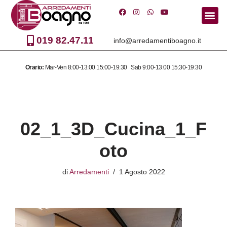
Vai
al
019 82.47.11
info@arredamentiboagno.it
contenuto
Orario:
Mar-Ven 8:00-13:00 15:00-19:30 Sab 9:00-13:00 15:30-19:30
02_1_3D_Cucina_1_F
oto
di
Arredamenti
1 Agosto 2022