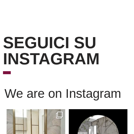
SEGUICI SU
INSTAGRAM
We are on Instagram
Scopri l’eleganza senza
È ora di andare a dormire..
tempo delle porte
...
Niente di meglio di
...