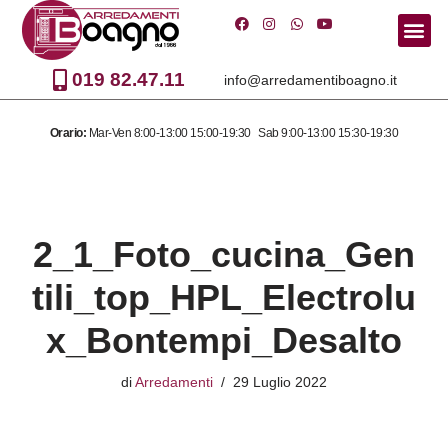
Vai
al
019 82.47.11
info@arredamentiboagno.it
contenuto
Orario:
Mar-Ven 8:00-13:00 15:00-19:30 Sab 9:00-13:00 15:30-19:30
2_1_Foto_cucina_Gen
tili_top_HPL_Electrolu
x_Bontempi_Desalto
di
Arredamenti
29 Luglio 2022