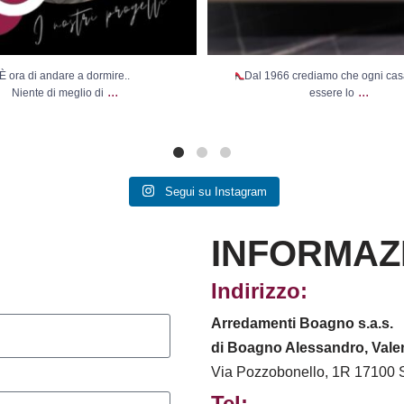
È ora di andare a dormire..
Dal 1966 crediamo che ogni ca
...
...
Niente di meglio di
essere lo
Segui su Instagram
INFORMAZ
Indirizzo:
Arredamenti Boagno s.a.s.
di Boagno Alessandro, Valen
Via Pozzobonello, 1R 17100 
Tel: