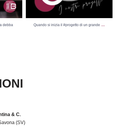
...
sa debba
Quando si inizia il #progetto di un grande
Vi
IONI
tina & C.
Savona (SV)