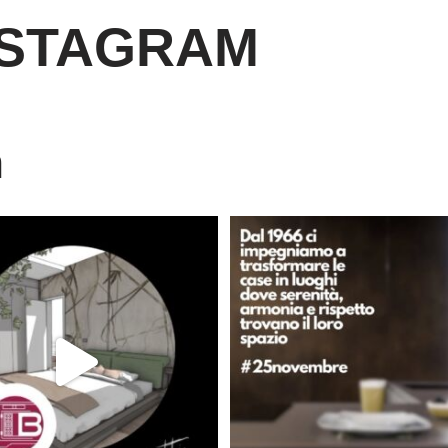
NSTAGRAM
m
È ora di andare a dormire..
Dal 1966 crediamo che ogni casa d
Niente di meglio di
...
lo
...