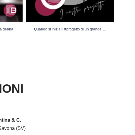
...
sa debba
Quando si inizia il #progetto di un grande
Vi
IONI
tina & C.
Savona (SV)