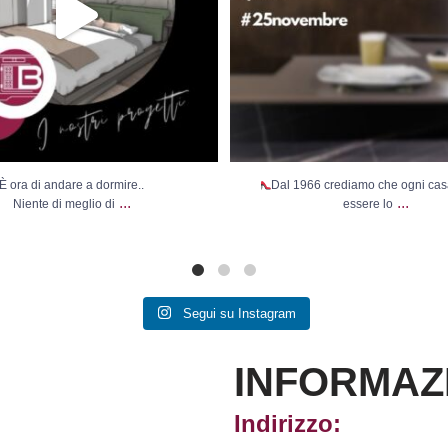
È ora di andare a dormire..
Dal 1966 crediamo che ogni ca
...
...
Niente di meglio di
essere lo
Segui su Instagram
INFORMAZ
Indirizzo: