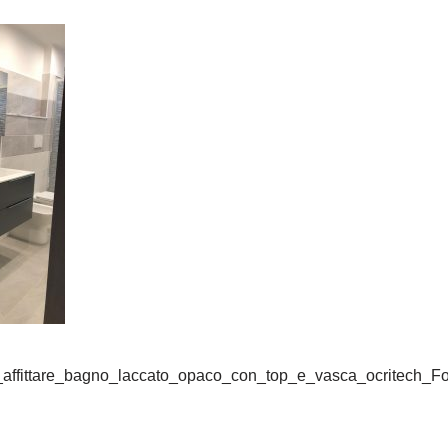
ffittare_bagno_laccato_opaco_con_top_e_vasca_ocritech_Fo