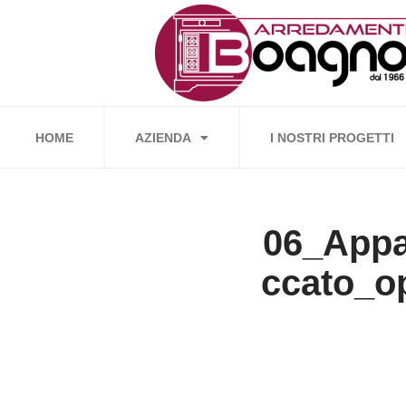
Vai
al
contenuto
HOME
AZIENDA
I NOSTRI PROGETTI
06_Appa
ccato_o