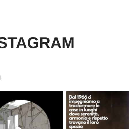
NSTAGRAM
m
È ora di andare a dormire..
Dal 1966 crediamo che ogni casa d
Niente di meglio di
...
lo
...