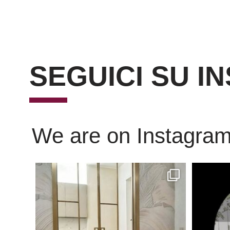
SEGUICI SU I
We are on Instagra
Scopri l’eleganza senza tempo delle porte
...