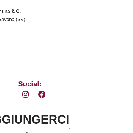
tina & C.
Savona (SV)
Social:
GIUNGERCI