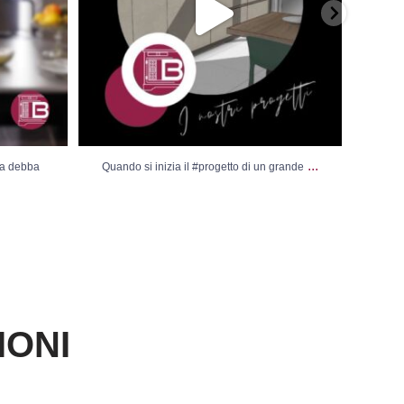
...
sa debba
Quando si inizia il #progetto di un grande
Vi
IONI