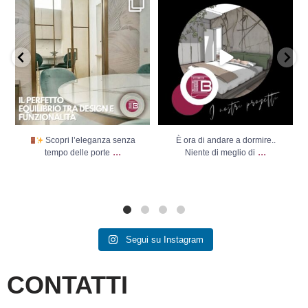
Scopri l’eleganza senza
È ora di andare a dormire..
tempo delle porte
...
Niente di meglio di
...
Scopri l’eleganza senza
È ora di andare a dormire..
...
...
tempo delle porte
Niente di meglio di
Segui su Instagram
CONTATTI