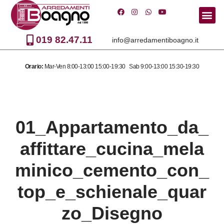
Vai
al
019 82.47.11
info@arredamentiboagno.it
contenuto
Orario:
Mar-Ven 8:00-13:00 15:00-19:30 Sab 9:00-13:00 15:30-19:30
01_Appartamento_da_
affittare_cucina_mela
minico_cemento_con_
top_e_schienale_quar
zo_Disegno