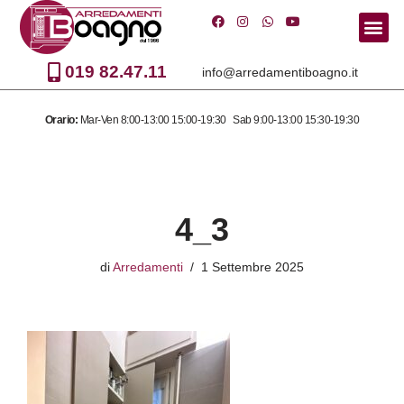
Vai
al
019 82.47.11
info@arredamentiboagno.it
contenuto
Orario:
Mar-Ven 8:00-13:00 15:00-19:30 Sab 9:00-13:00 15:30-19:30
4_3
di
Arredamenti
1 Settembre 2025