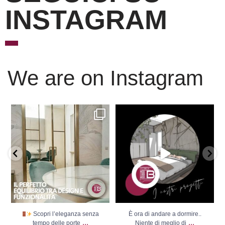
INSTAGRAM
We are on Instagram
Scopri l’eleganza senza
È ora di andare a dormire..
tempo delle porte
...
Niente di meglio di
...
Scopri l’eleganza senza
È ora di andare a dormire..
...
...
tempo delle porte
Niente di meglio di