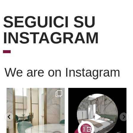
SEGUICI SU
INSTAGRAM
We are on Instagram
Scopri l’eleganza senza
È ora di andare a dormire..
tempo delle porte
...
Niente di meglio di
...