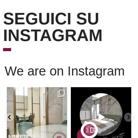
SEGUICI SU
INSTAGRAM
We are on Instagram
Scopri l’eleganza senza
È ora di andare a dormire..
tempo delle porte
...
Niente di meglio di
...