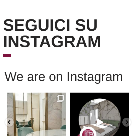
SEGUICI SU
INSTAGRAM
We are on Instagram
Scopri l’eleganza senza
È ora di andare a dormire..
tempo delle porte
...
Niente di meglio di
...