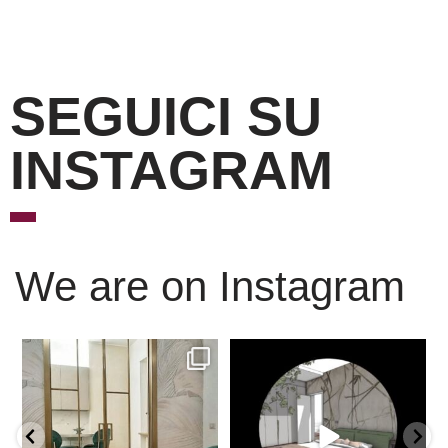
SEGUICI SU
INSTAGRAM
We are on Instagram
Scopri l’eleganza senza
È ora di andare a dormire..
tempo delle porte
...
Niente di meglio di
...