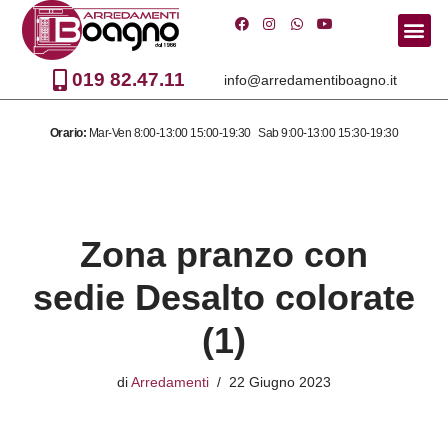
Vai
al
019 82.47.11
info@arredamentiboagno.it
contenuto
Orario:
Mar-Ven 8:00-13:00 15:00-19:30 Sab 9:00-13:00 15:30-19:30
Zona pranzo con
sedie Desalto colorate
(1)
di
Arredamenti
22 Giugno 2023