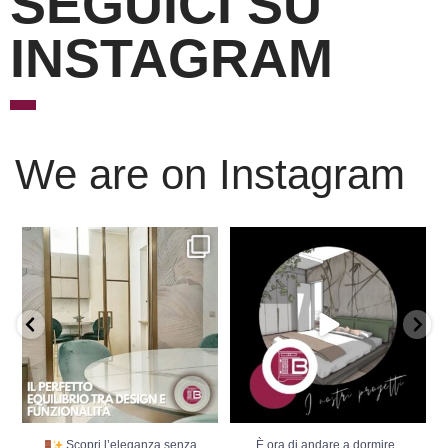
SEGUICI SU
INSTAGRAM
We are on Instagram
Scopri l’eleganza senza
È ora di andare a dormire..
tempo delle porte
...
Niente di meglio di
...
Scopri l’eleganza senza
È ora di andare a dormire..