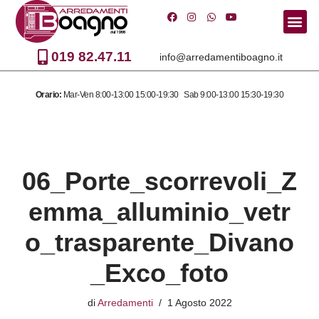
Vai
al
019 82.47.11
info@arredamentiboagno.it
contenuto
Orario:
Mar-Ven 8:00-13:00 15:00-19:30 Sab 9:00-13:00 15:30-19:30
06_Porte_scorrevoli_Z
emma_alluminio_vetr
o_trasparente_Divano
_Exco_foto
di
Arredamenti
1 Agosto 2022