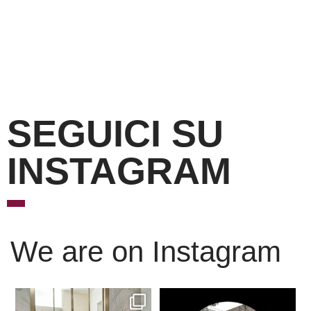
SEGUICI SU
INSTAGRAM
We are on Instagram
Scopri l’eleganza senza
È ora di andare a dormire..
tempo delle porte
...
Niente di meglio di
...