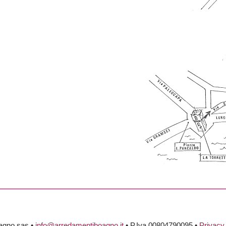
agno sas •
info@arredamentiboagno.it
• P.Iva 00804790095 •
Privacy