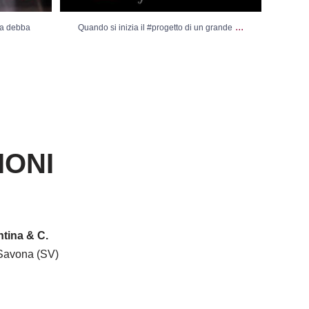
...
sa debba
Quando si inizia il #progetto di un grande
Vi
IONI
tina & C.
Savona (SV)