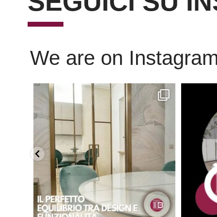
SEGUICI SU I
We are on Instagra
Scopri l’eleganza senza tempo delle porte
...