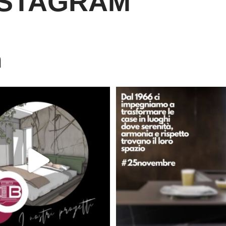
NSTAGRAM
m
È ora di andare a dormire..
Dal 1966 crediamo che ogni casa d
Niente di meglio di
...
lo
...