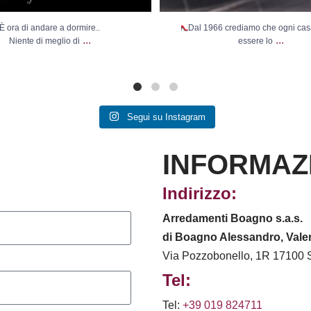
È ora di andare a dormire..
Dal 1966 crediamo che ogni ca
...
...
Niente di meglio di
essere lo
Segui su Instagram
INFORMAZ
Indirizzo:
Arredamenti Boagno s.a.s.
di Boagno Alessandro, Valen
Via Pozzobonello, 1R 17100 
Tel:
Tel:
+39 019 824711