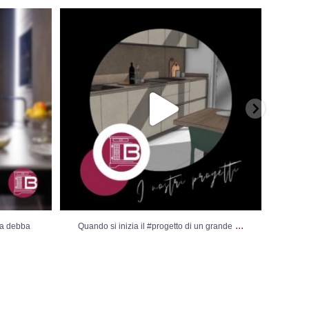
ebba essere
Quando si inizia il #progetto di un grande
...
Vis
...
sa debba
Quando si inizia il #progetto di un grande
Vi