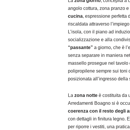
La
zona giorno
, concepita a
angolo cottura, zona pranzo e
cucina
, espressione perfetta 
riscaldata attraverso l’impiego
L’isola, con il piano ad induz
socializzazione e alla condivis
“passante”
a giorno, che è l’
senza separare in maniera nett
massello prosegue nel tavolo d
polipropilene sempre sui toni 
posizionata all’ingresso della
La
zona notte
è costituita da
Arredamenti Boagno si è occu
coerenza con il resto degli a
con dettagli in finitura legno
per riporre i vestiti, una pra