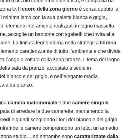
 colpo d’occhio come ambiente unico, è composta da
 zona tv.
Il cuore della zona giorno
è senza dubbio la
di minimalismo con la sua palette bianca e grigia,
 di elementi interamente realizzati in legno massello.
ione, accoglie un bancone con sgabelli che invita alla
ione. La finitura legno ritorna nella strategica
libreria
elemento caratterizzante di tutto l’ambiente e che divide
a l’angolo cottura dalla zona pranzo. Il tema del legno
ella sala da pranzo, accostato a sedie in
del bianco e del grigio, e nell’elegante madia
 sala da pranzo.
 una
camera matrimoniale
e due
camere singole.
pata di arredare le due camerette, mantenendo la
rredi
e quindi scegliendo i toni del bianco e del grigio
. Entrambe le camere comprendono un letto, un armadio
tica zona studio… ed entrambe sono
caratterizzate dalla