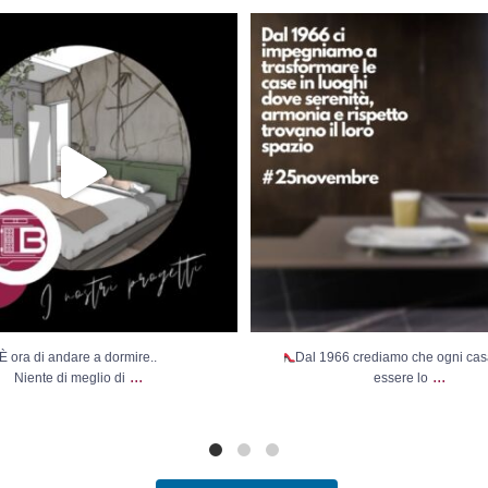
È ora di andare a dormire..
Dal 1966 crediamo che ogni casa d
Niente di meglio di
...
lo
...
È ora di andare a dormire..
Dal 1966 crediamo che ogni ca
...
...
Niente di meglio di
essere lo