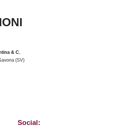
IONI
tina & C.
Savona (SV)
Social: