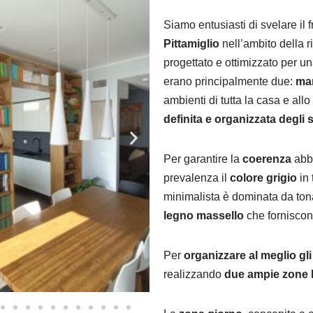
Siamo entusiasti di svelare il f
Pittamiglio
nell’ambito della 
progettato e ottimizzato per un
erano principalmente due:
man
ambienti di tutta la casa e al
definita e organizzata degli 
Per garantire la
coerenza
abbi
prevalenza il
colore grigio
in 
minimalista è dominata da ton
legno massello
che forniscon
Per
organizzare al meglio gli
realizzando
due ampie zone b