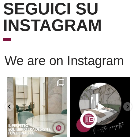
SEGUICI SU
INSTAGRAM
We are on Instagram
Scopri l’eleganza senza
È ora di andare a dormire..
tempo delle porte
...
Niente di meglio di
...