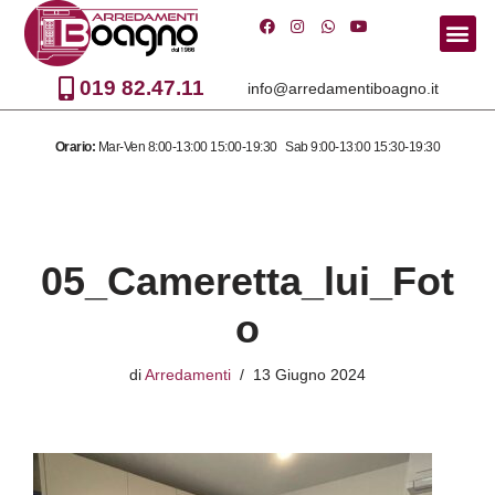
Vai
al
019 82.47.11
info@arredamentiboagno.it
contenuto
Orario:
Mar-Ven 8:00-13:00 15:00-19:30 Sab 9:00-13:00 15:30-19:30
05_Cameretta_lui_Fot
o
di
Arredamenti
13 Giugno 2024