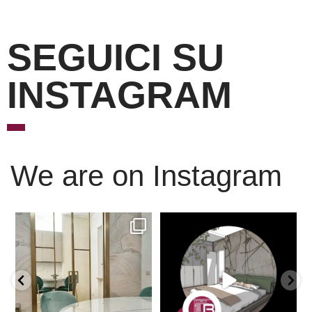
SEGUICI SU
INSTAGRAM
We are on Instagram
Scopri l’eleganza senza
È ora di andare a dormire..
tempo delle porte
...
Niente di meglio di
...