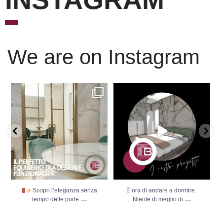
We are on Instagram
Scopri l’eleganza senza
È ora di andare a dormire..
tempo delle porte
...
Niente di meglio di
...
Scopri l’eleganza senza
È ora di andare a dormire..
...
...
tempo delle porte
Niente di meglio di