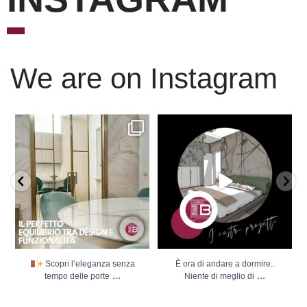
We are on Instagram
Scopri l’eleganza senza
È ora di andare a dormire..
tempo delle porte
...
Niente di meglio di
...
Scopri l’eleganza senza
È ora di andare a dormire..
...
...
tempo delle porte
Niente di meglio di