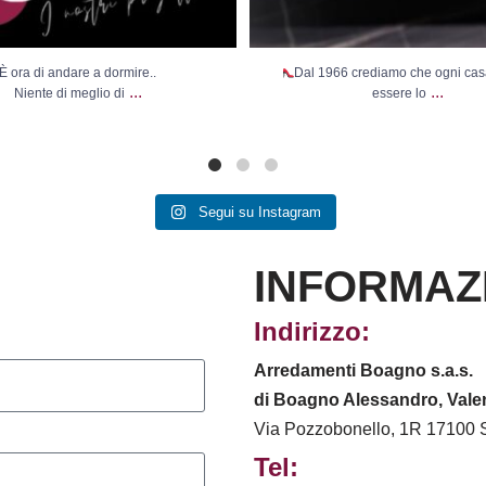
È ora di andare a dormire..
Dal 1966 crediamo che ogni ca
...
...
Niente di meglio di
essere lo
Segui su Instagram
INFORMAZ
Indirizzo:
Arredamenti Boagno s.a.s.
di Boagno Alessandro, Valen
Via Pozzobonello, 1R 17100 
Tel: