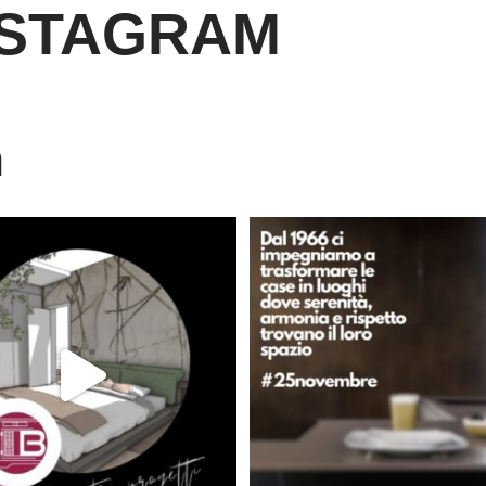
NSTAGRAM
m
È ora di andare a dormire..
Dal 1966 crediamo che ogni casa d
Niente di meglio di
...
lo
...