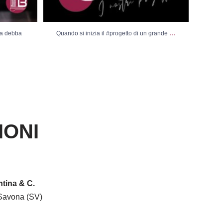
...
sa debba
Quando si inizia il #progetto di un grande
Vi
IONI
tina & C.
Savona (SV)