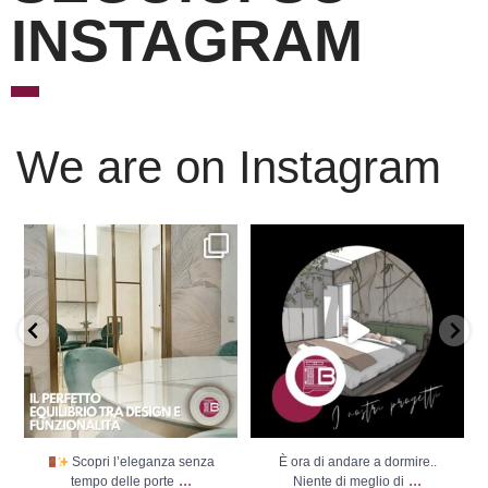
INSTAGRAM
We are on Instagram
Scopri l’eleganza senza
È ora di andare a dormire..
tempo delle porte
...
Niente di meglio di
...
Scopri l’eleganza senza
È ora di andare a dormire..
...
...
tempo delle porte
Niente di meglio di