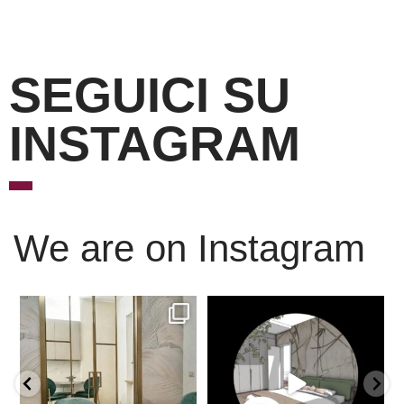
SEGUICI SU
INSTAGRAM
We are on Instagram
Scopri l’eleganza senza
È ora di andare a dormire..
tempo delle porte
...
Niente di meglio di
...