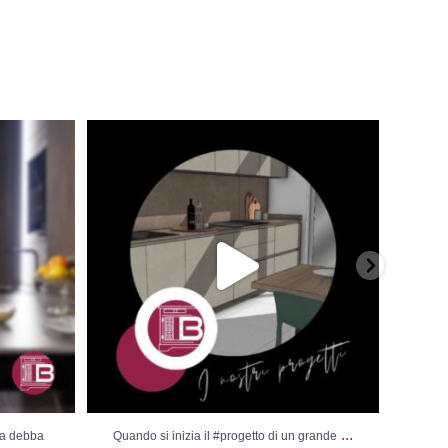
ebba essere
Quando si inizia il #progetto di un grande
...
Vis
...
sa debba
Quando si inizia il #progetto di un grande
Vi