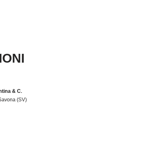
IONI
tina & C.
Savona (SV)