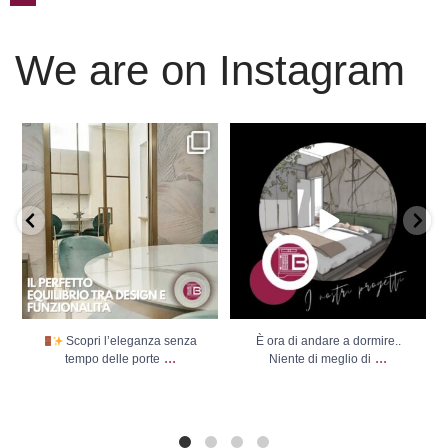
We are on Instagram
Scopri l’eleganza senza
È ora di andare a dormire..
tempo delle porte
...
Niente di meglio di
...
Scopri l’eleganza senza
È ora di andare a dormire..
...
...
tempo delle porte
Niente di meglio di