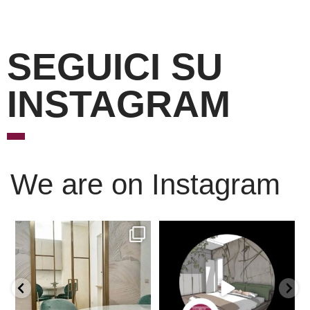
SEGUICI SU
INSTAGRAM
We are on Instagram
Scopri l’eleganza senza
È ora di andare a dormire..
tempo delle porte
...
Niente di meglio di
...