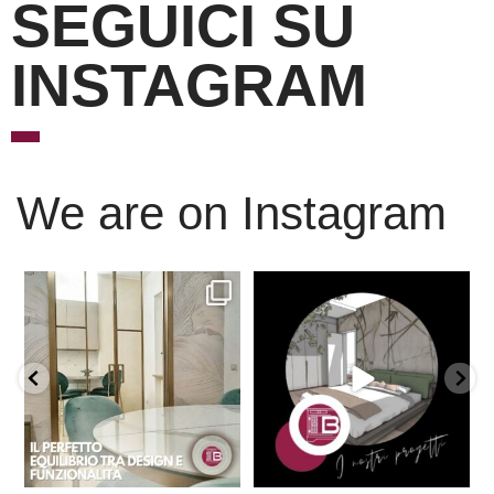
SEGUICI SU
INSTAGRAM
We are on Instagram
Scopri l’eleganza senza
È ora di andare a dormire..
tempo delle porte
...
Niente di meglio di
...