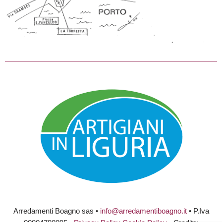
Arredamenti Boagno sas •
info@arredamentiboagno.it
• P.Iva