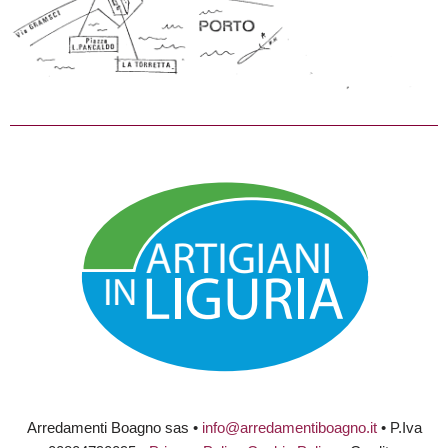
Arredamenti Boagno sas •
info@arredamentiboagno.it
• P.Iva